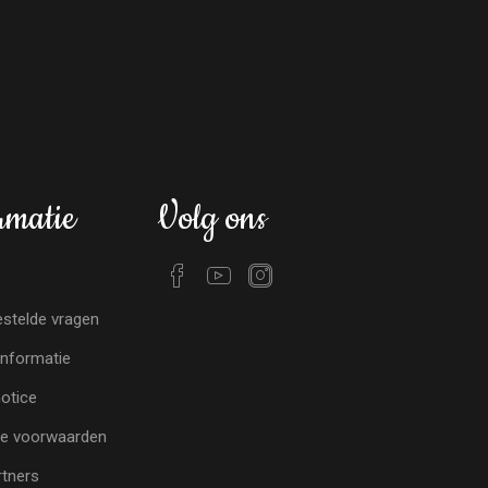
rmatie
Volg ons
stelde vragen
nformatie
notice
e voorwaarden
tners