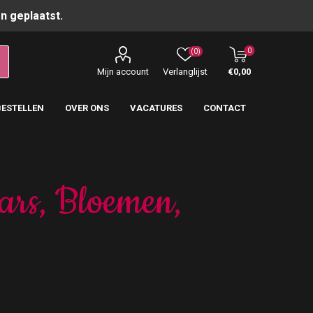
n geplaatst.
0
(0)
Mijn account
Verlanglijst
€0,00
BESTELLEN
OVER ONS
VACATURES
CONTACT
ars, Bloemen,