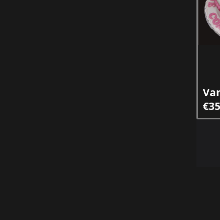
Va
€35