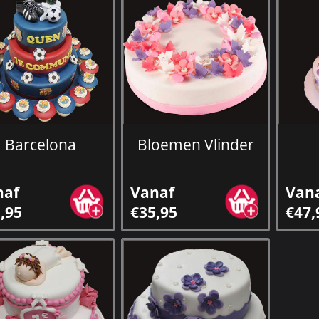
Barcelona
Bloemen Vlinder
naf
Vanaf
Van
,95
€35,95
€47,