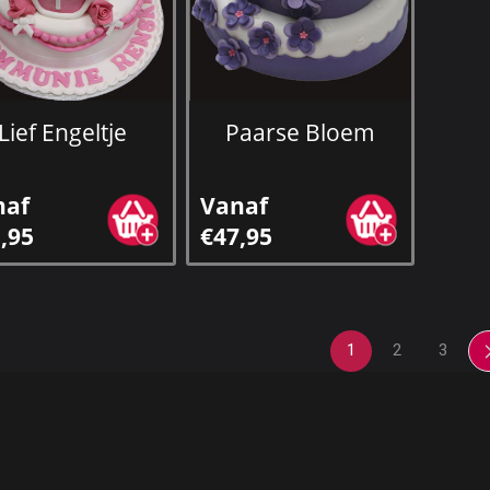
Lief Engeltje
Paarse Bloem
naf
Vanaf
,95
€47,95
1
2
3