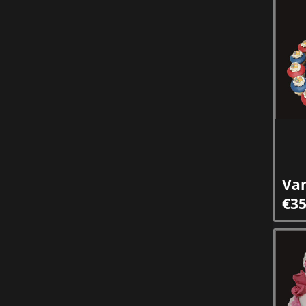
Va
€35