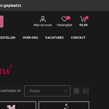
n geplaatst.
0
(0)
Mijn account
Verlanglijst
€0,00
BESTELLEN
OVER ONS
VACATURES
CONTACT
rs'
SORTEREN OP