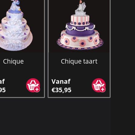
Chique
Chique taart
af
Vanaf
95
€35,95