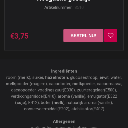
Artikelnummer::
8510
€3,75
Ingrediënten
room (
melk
), suiker,
hazelnoten
, glucosestroop,
ei
wit, water,
melk
poeder (magere), cacaoboter,
melk
poeder, cacaomassa,
cacaopoeder, voedingszuur(E330), zuurteregelaar(E500),
verdikkingsmiddel(E410), aroma (vanille), emulgator(E322
(
soja
), E412), boter (
melk
), natuurlijk aroma (vanille),
conserveermiddel(E202), stabilisator(E407)
Allergenen
melk, noten, ei, cacao, lactose, soja