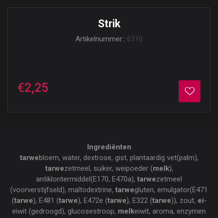
Strik
Artikelnummer::
6310
€2,25
Ingrediënten
tarwe
bloem, water, dextrose, gist, plantaardig vet(palm),
tarwe
zetmeel, suiker, weipoeder (
melk
),
antiklontermiddel(E170, E470a),
tarwe
zetmeel
(voorverstijfseld), maltodextrine,
tarwe
gluten, emulgator(E471
(
tarwe
), E481 (
tarwe
), E472e (
tarwe
), E322 (
tarwe
)), zout,
ei
-
eiwit (gedroogd), glucosestroop,
melk
eiwit, aroma, enzymen