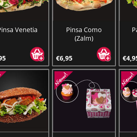
Pinsa Venetia
Pinsa Como
P
(Zalm)
95
€6,95
€4,9