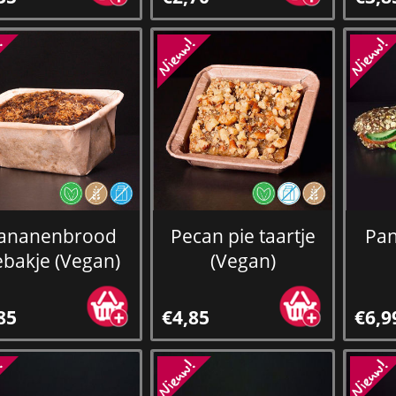
ananenbrood
Pecan pie taartje
Pan
bakje (Vegan)
(Vegan)
85
€4,85
€6,9