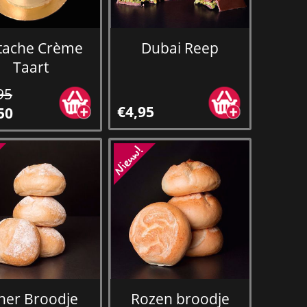
stache Crème
Dubai Reep
Taart
95
€4,95
50
ner Broodje
Rozen broodje