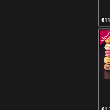
€11
€1,