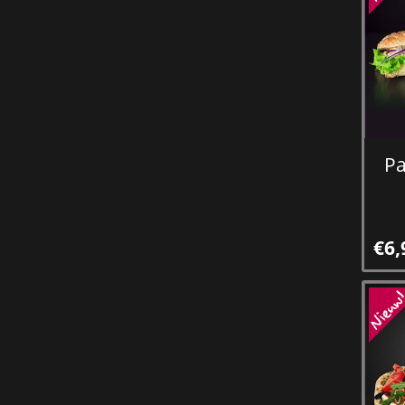
Pa
€6,