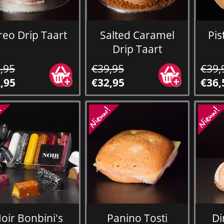
reo Drip Taart
Salted Caramel
Pi
Drip Taart
,95
€39,95
€39,
,95
€32,95
€36,
oir Bonbini's
Panino Tosti
Di