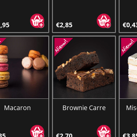
,95
€2,85
€0,4
Macaron
Brownie Carre
Mis
35
€2,70
€3,8