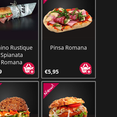
ino Rustique
Pinsa Romana
Spianata
Romana
9
€5,95