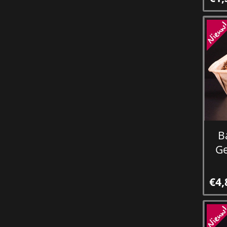
B
Ge
€4,