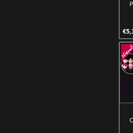
P
€5,
C