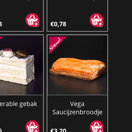
3
€0,78
erable gebak
Vega
Saucijzenbroodje
5
€3,20