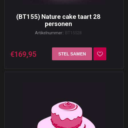
(BT155) Nature cake taart 28
personen
Artikelnummer::
BT15528
€169,95