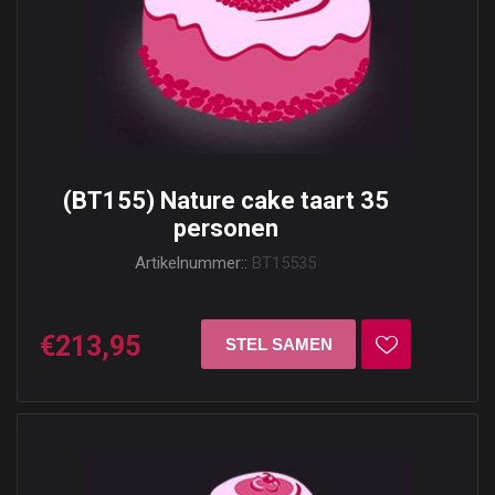
(BT155) Nature cake taart 35
personen
Artikelnummer::
BT15535
€213,95