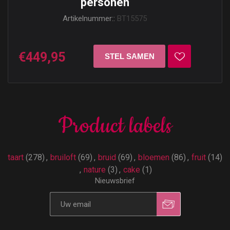
personen
Artikelnummer::
BT15575
€449,95
Product labels
taart
(278)
,
bruiloft
(69)
,
bruid
(69)
,
bloemen
(86)
,
fruit
(14)
,
nature
(3)
,
cake
(1)
Nieuwsbrief