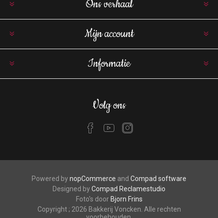
Ons verhaal
Mijn account
Informatie
Volg ons
Powered by
nopCommerce
and
Compad software
Designed by
Compad Reclamestudio
Foto's door
Bjorn Frins
Copyright ; 2026 Bakkerij Voncken. Alle rechten
voorbehouden.