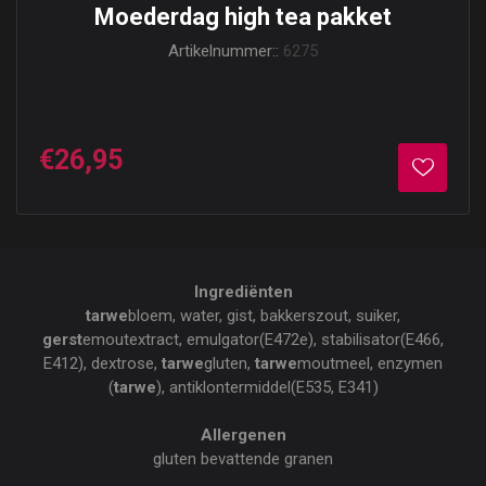
Moederdag high tea pakket
Artikelnummer::
6275
€26,95
Ingrediënten
tarwe
bloem, water, gist, bakkerszout, suiker,
gerst
emoutextract, emulgator(E472e), stabilisator(E466,
E412), dextrose,
tarwe
gluten,
tarwe
moutmeel, enzymen
(
tarwe
), antiklontermiddel(E535, E341)
Allergenen
gluten bevattende granen