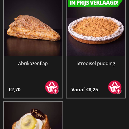
Abrikozenflap
Strooisel pudding
€2,70
Vanaf €8,25