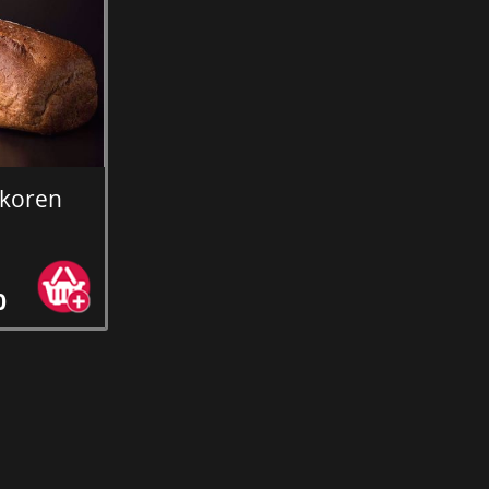
lkoren
0