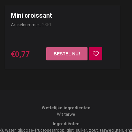
Mini croissant
Artikelnummer::
2351
€0,77
Wettelijke ingredienten
Wit tarwe
Ingrediënten
k
), water, glucose-fructosestroop, gist, suiker, zout,
tarwe
gluten, en