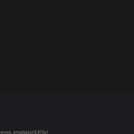
zymen, emulgator(E472e)