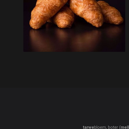
tarwe
bloem, boter (
mel