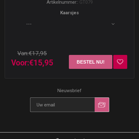
Artikelnummer::
GT079
Kaarsjes
Van:
€17,95
Voor:
€15,95
Nieuwsbrief