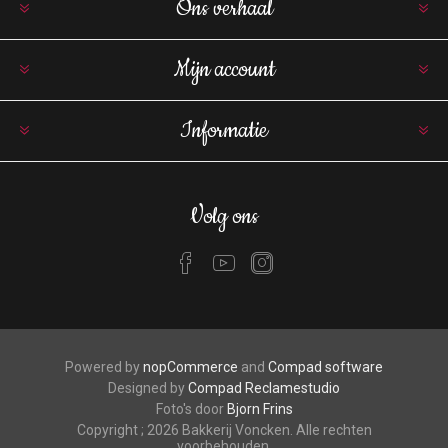
Ons verhaal
Mijn account
Informatie
Volg ons
Powered by
nopCommerce
and
Compad software
Designed by
Compad Reclamestudio
Foto's door
Bjorn Frins
Copyright ; 2026 Bakkerij Voncken. Alle rechten
voorbehouden.