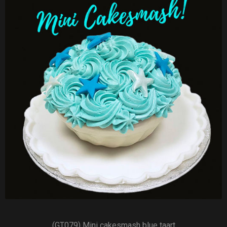
(GT079) Mini cakesmash blue taart