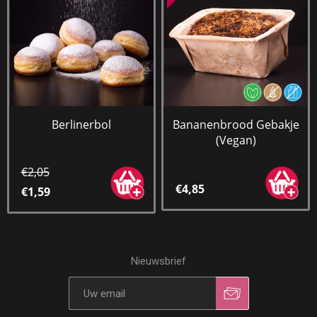
Berlinerbol
Bananenbrood Gebakje
(Vegan)
€2,05
€4,85
€1,59
Nieuwsbrief