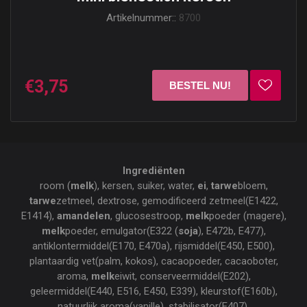
Artikelnummer::
8700
€3,75
Ingrediënten
room (
melk
), kersen, suiker, water,
ei
,
tarwe
bloem,
tarwe
zetmeel, dextrose, gemodificeerd zetmeel(E1422,
E1414),
amandelen
, glucosestroop,
melk
poeder (magere),
melk
poeder, emulgator(E322 (
soja
), E472b, E477),
antiklontermiddel(E170, E470a), rijsmiddel(E450, E500),
plantaardig vet(palm, kokos), cacaopoeder, cacaoboter,
aroma,
melk
eiwit, conserveermiddel(E202),
geleermiddel(E440, E516, E450, E339), kleurstof(E160b),
natuurlijk aroma(vanille), stabilisator(E407),