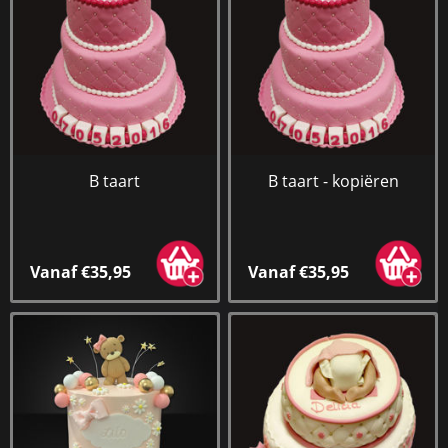
B taart
B taart - kopiëren
Vanaf €35,95
Vanaf €35,95