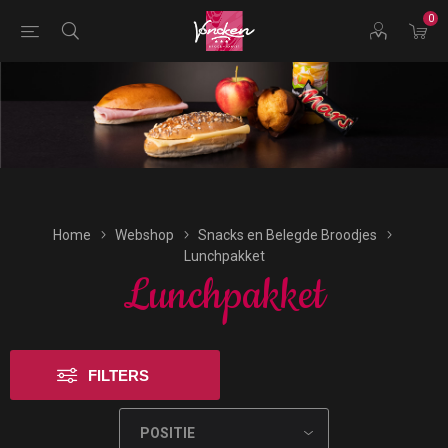
0
Bestellingen voor morgen kunnen vandaag uiterlijk tot
16:00 uur worden geplaatst.
Home
Webshop
Snacks en Belegde Broodjes
Lunchpakket
Lunchpakket
FILTERS