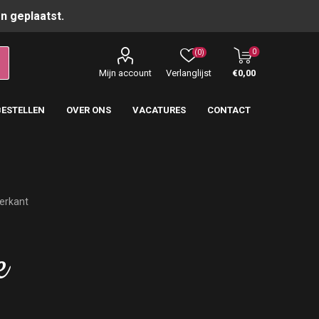
n geplaatst.
0
(0)
Mijn account
Verlanglijst
€0,00
BESTELLEN
OVER ONS
VACATURES
CONTACT
ierkant
e