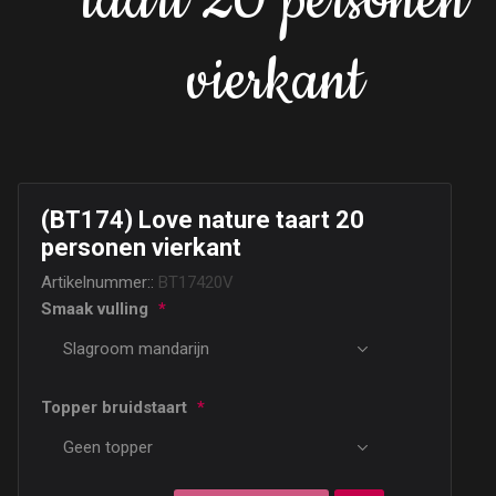
taart 20 personen
vierkant
(BT174) Love nature taart 20
personen vierkant
Artikelnummer::
BT17420V
Smaak vulling
*
Topper bruidstaart
*