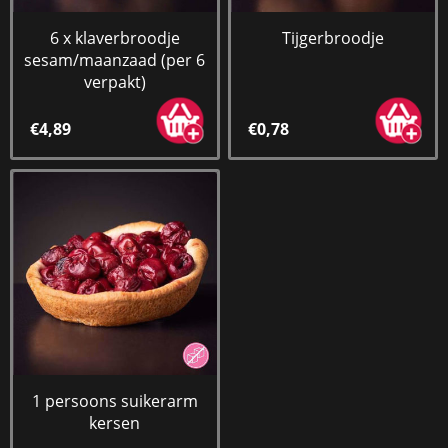
6 x klaverbroodje
Tijgerbroodje
sesam/maanzaad (per 6
verpakt)
€4,89
€0,78
1 persoons suikerarm
kersen