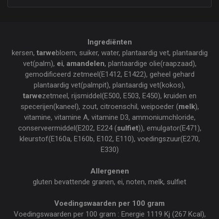
Ingrediënten
kersen,
tarwe
bloem, suiker, water, plantaardig vet, plantaardig
vet(palm),
ei
,
amandelen
, plantaardige olie(raapzaad),
gemodificeerd zetmeel(E1412, E1422), geheel gehard
plantaardig vet(palmpit), plantaardig vet(kokos),
tarwe
zetmeel, rijsmiddel(E500, E503, E450), kruiden en
specerijen(kaneel), zout, citroenschil, weipoeder (
melk
),
vitamine, vitamine A, vitamine D3, ammoniumchloride,
conserveermiddel(E202, E224 (
sulfiet
)), emulgator(E471),
kleurstof(E160a, E160b, E102, E110), voedingszuur(E270,
E330)
Allergenen
gluten bevattende granen, ei, noten, melk, sulfiet
Voedingswaarden per 100 gram
Voedingswaarden per 100 gram : Energie 1119 Kj (267 Kcal),