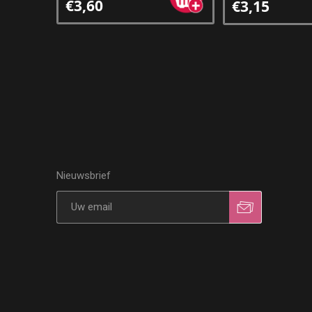
€3,60
€3,15
Nieuwsbrief