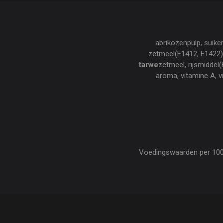
abrikozenpulp, suike
zetmeel(E1412, E1422), 
tarwe
zetmeel, rijsmiddel(
aroma, vitamine A, 
Voedingswaarden per 100 gr