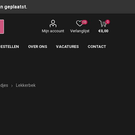
n geplaatst.
0
(0)
Mijn account
Verlanglijst
€0,00
BESTELLEN
OVER ONS
VACATURES
CONTACT
djes
Lekkerbek