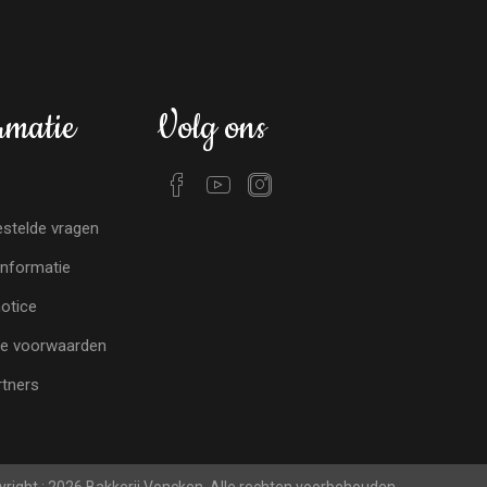
rmatie
Volg ons
stelde vragen
nformatie
notice
e voorwaarden
tners
right ; 2026 Bakkerij Voncken. Alle rechten voorbehouden.