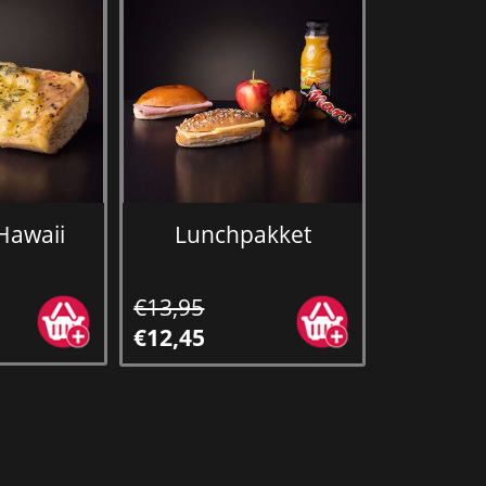
Hawaii
Lunchpakket
€13,95
€12,45