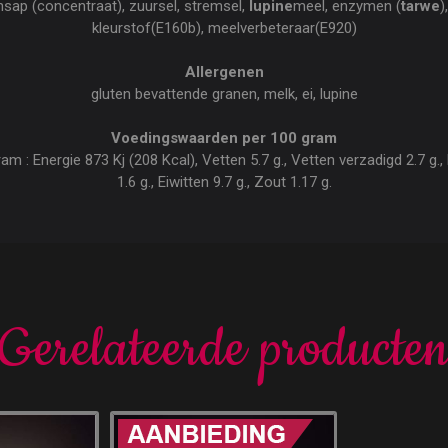
roensap (concentraat), zuursel, stremsel,
lupine
meel, enzymen (
tarwe
)
kleurstof(E160b), meelverbeteraar(E920)
Allergenen
gluten bevattende granen, melk, ei, lupine
Voedingswaarden per 100 gram
 : Energie 873 Kj (208 Kcal), Vetten 5.7 g., Vetten verzadigd 2.7 g., 
1.6 g., Eiwitten 9.7 g., Zout 1.17 g.
Gerelateerde producte