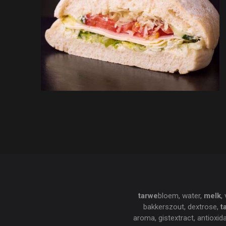
tarwe
bloem, water,
melk
,
bakkerszout, dextrose,
t
aroma, gistextract, antioxi