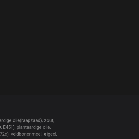
ardige olie(raapzaad), zout,
 E451), plantaardige olie,
472e), veldbonenmeel,
ei
geel,