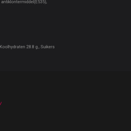
, antiklontermiddel(E535),
Koolhydraten 28.8 g., Suikers
n