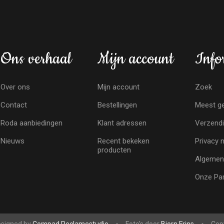
Ons verhaal
Mijn account
Info
Over ons
Mijn account
Zoek
Contact
Bestellingen
Meest ge
Roda aanbiedingen
Klant adressen
Verzendi
Nieuws
Recent bekeken
Privacy 
producten
Algemen
Onze Par
signed by
Compad Reclamestudio
Foto's door
Bjorn Frins
Copy