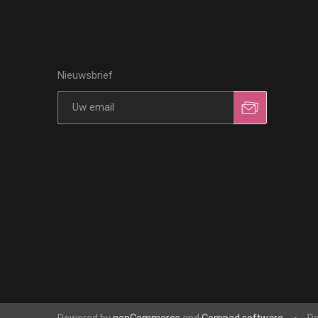
Nieuwsbrief
Powered by
nopCommerce
and
Compad software
De