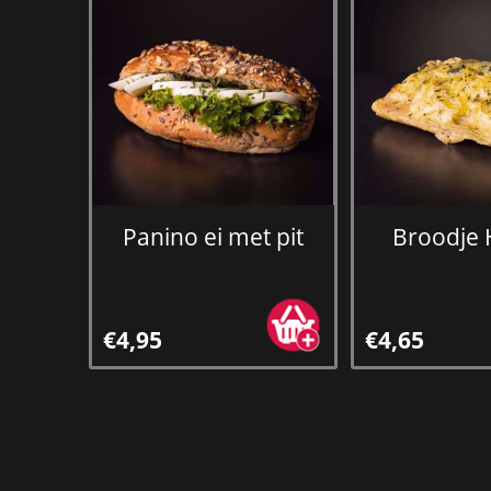
Panino ei met pit
Broodje 
€4,95
€4,65