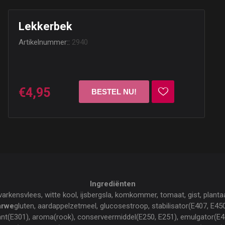
Lekkerbek
Artikelnummer::
2940
€4,95
Ingrediënten
 varkensvlees, witte kool, ijsbergsla, komkommer, tomaat, gist, planta
arwe
gluten, aardappelzetmeel, glucosestroop, stabilisator(E407, E450,
dant(E301), aroma(rook), conserveermiddel(E250, E251), emulgator(E