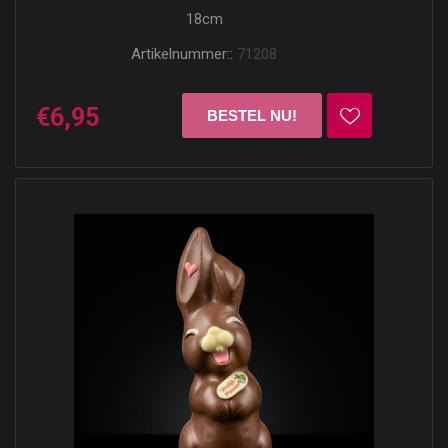
18cm
Artikelnummer::
71208
€6,95