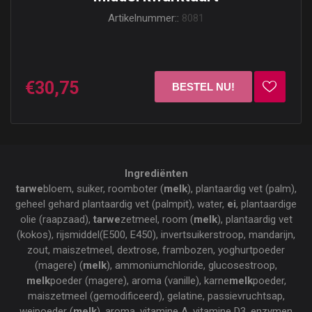
Artikelnummer::
8081
€30,75
Ingrediënten
tarwe
bloem, suiker, roomboter (
melk
), plantaardig vet (palm),
geheel gehard plantaardig vet (palmpit), water,
ei
, plantaardige
olie (raapzaad),
tarwe
zetmeel, room (
melk
), plantaardig vet
(kokos), rijsmiddel(E500, E450), invertsuikerstroop, mandarijn,
zout, maiszetmeel, dextrose, frambozen, yoghurtpoeder
(magere) (
melk
), ammoniumchloride, glucosestroop,
melk
poeder (magere), aroma (vanille), karne
melk
poeder,
maiszetmeel (gemodificeerd), gelatine, passievruchtsap,
weipoeder (
melk
), aroma, vitamine A, vitamine D3, enzymen