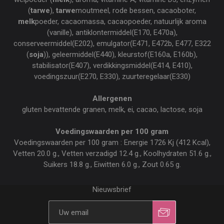
(
tarwe
),
tarwe
moutmeel, rode bessen, cacaoboter,
melk
poeder, cacaomassa, cacaopoeder, natuurlijk aroma
(vanille), antiklontermiddel(E170, E470a),
conserveermiddel(E202), emulgator(E471, E472b, E477, E322
(
soja
)), geleermiddel(E440), kleurstof(E160a, E160b),
stabilisator(E407), verdikkingsmiddel(E414, E410),
voedingszuur(E270, E330), zuurteregelaar(E330)
Allergenen
gluten bevattende granen, melk, ei, cacao, lactose, soja
Voedingswaarden per 100 gram
Voedingswaarden per 100 gram : Energie 1726 Kj (412 Kcal),
Vetten 20.0 g., Vetten verzadigd 12.4 g., Koolhydraten 51.6 g.,
Suikers 18.8 g., Eiwitten 6.0 g., Zout 0.65 g.
Nieuwsbrief