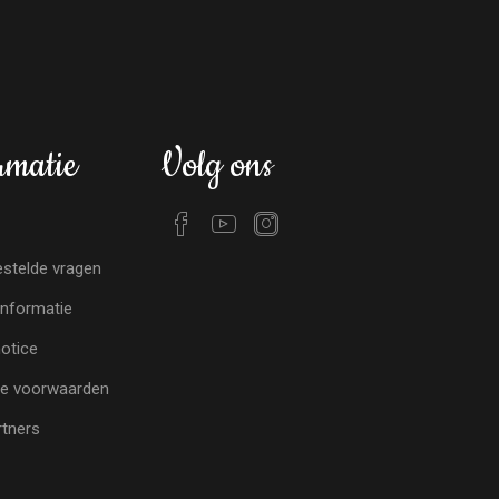
rmatie
Volg ons
stelde vragen
nformatie
notice
e voorwaarden
tners