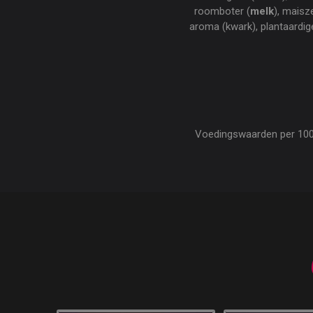
roomboter (
melk
), maisz
aroma (kwark), plantaardig
Voedingswaarden per 100 gr