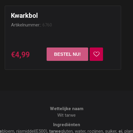
Kwarkbol
Artikelnummer::
6760
€4,99
Wettelijke naam
Wit tarwe
Ingrediënten
e
bloem, rijsmiddel(E500),
tarwe
gluten, water, rozijnen, suiker,
ei
, pla