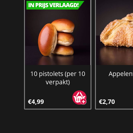
10 pistolets (per 10
Appelen
verpakt)
€4,99
€2,70