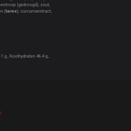
osestroop (gedroogd), zout,
n (
tarwe
), curcumaextract,
1 g., Koolhydraten 46.4 g.,
n