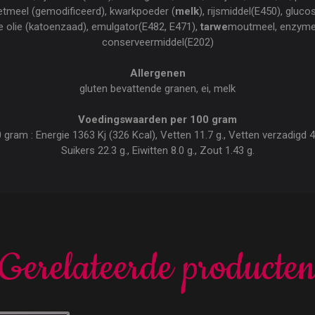
etmeel (gemodificeerd), kwarkpoeder (
melk
), rijsmiddel(E450), gluc
e olie (katoenzaad), emulgator(E482, E471),
tarwe
moutmeel, enzyme
conserveermiddel(E202)
Allergenen
gluten bevattende granen, ei, melk
Voedingswaarden per 100 gram
am : Energie 1363 Kj (326 Kcal), Vetten 11.7 g., Vetten verzadigd 4.
Suikers 22.3 g., Eiwitten 8.0 g., Zout 1.43 g.
Gerelateerde producte