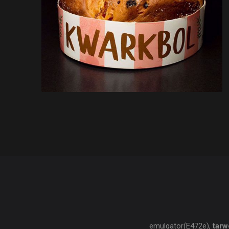
emulgator(E472e),
tarw