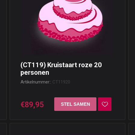
(CT119) Kruistaart roze 20
personen
Artikelnummer::
CT11920
€89,95