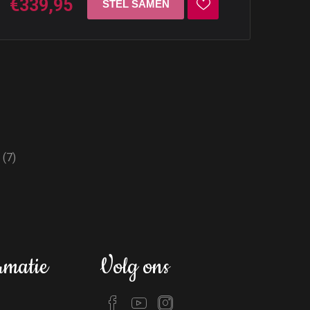
€339,95
(7)
rmatie
Volg ons