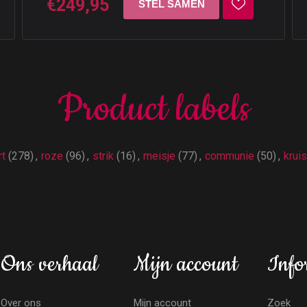
€249,95
Product labels
rt
(278)
,
roze
(96)
,
strik
(16)
,
meisje
(77)
,
communie
(50)
,
kruis
Ons verhaal
Mijn account
Info
Over ons
Mijn account
Zoek