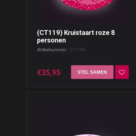
(CT119) Kruistaart roze 8
personen
Artikelnummer::
CT1198
€35,95