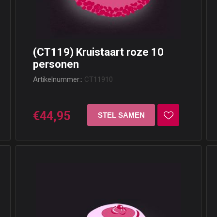
(CT119) Kruistaart roze 10
personen
Artikelnummer::
CT11910
€44,95