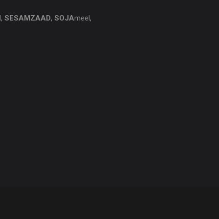
d,
SESAMZAAD
,
SOJA
meel,