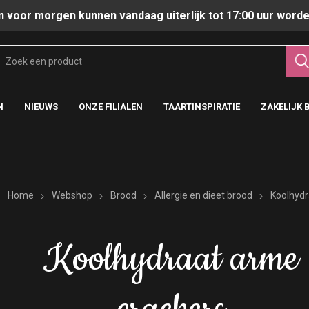
n voor morgen kunnen vandaag uiterlijk tot 17:00 uur worde
N
NIEUWS
ONZE FILIALEN
TAARTINSPIRATIE
ZAKELIJK 
Home
Webshop
Brood
Allergie en dieet brood
Koolhydr
Koolhydraat arme