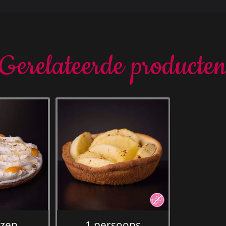
Gerelateerde producte
ozen
1 persoons