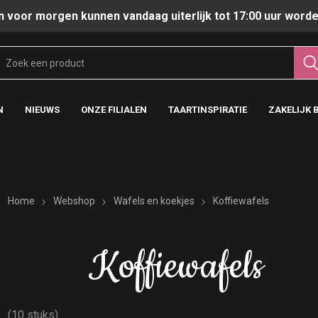
n voor morgen kunnen vandaag uiterlijk tot 17:00 uur worde
N
NIEUWS
ONZE FILIALEN
TAARTINSPIRATIE
ZAKELIJK 
Home
Webshop
Wafels en koekjes
Koffiewafels
Koffiewafels
(10 stuks)