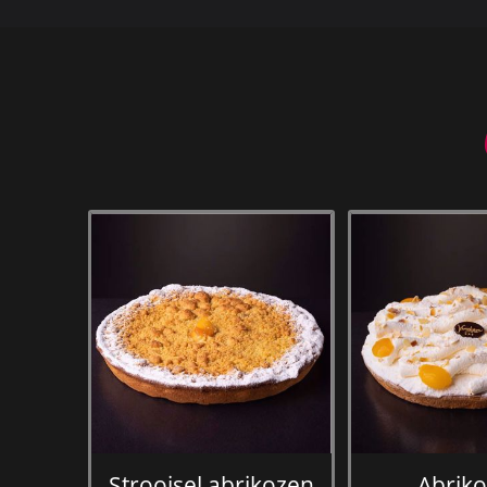
Strooisel abrikozen
Abrik