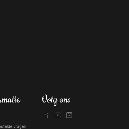
rmatie
Volg ons
stelde vragen