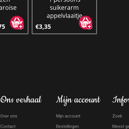
aroise
suikerarm
appelvlaaitje
75
€3,35
Ons verhaal
Mijn account
Info
Over ons
Mijn account
Zoek
Contact
Bestellingen
Meest ge