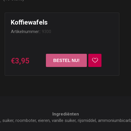
Koffiewafels
Artikelnummer::
9300
€3,95
Ingrediënten
suiker, roomboter, eieren, vanille suiker, rijsmiddel, ammoniumbicar