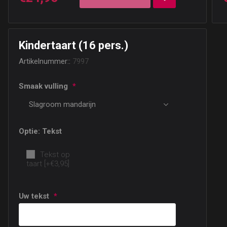
Kindertaart (16 pers.)
Artikelnummer::
7997
Smaak vulling
*
Optie: Tekst
Tekst op
taart [+€3,95]
Uw tekst
*