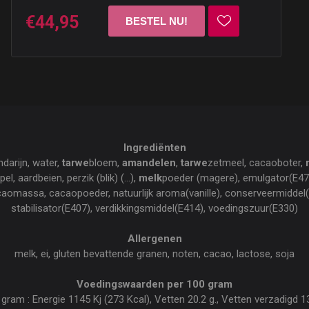
€44,95
Ingrediënten
ndarijn, water,
tarwe
bloem,
amandelen
,
tarwe
zetmeel, cacaoboter,
el, aardbeien, perzik (blik) (...),
melk
poeder (magere), emulgator(E472
acaomassa, cacaopoeder, natuurlijk aroma(vanille), conserveermiddel(
stabilisator(E407), verdikkingsmiddel(E414), voedingszuur(E330)
Allergenen
melk, ei, gluten bevattende granen, noten, cacao, lactose, soja
Voedingswaarden per 100 gram
am : Energie 1145 Kj (273 Kcal), Vetten 20.2 g., Vetten verzadigd 13.