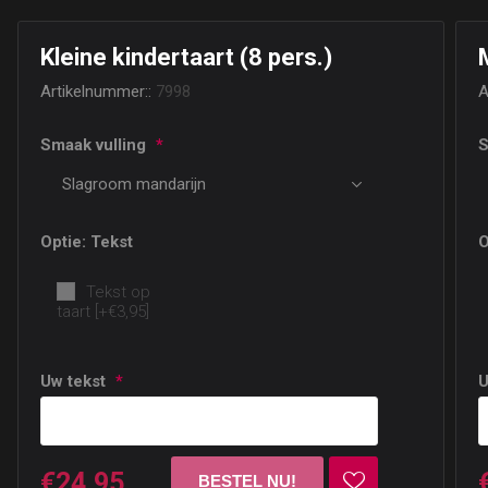
Kleine kindertaart (8 pers.)
Artikelnummer::
7998
A
Smaak vulling
*
S
Optie: Tekst
O
Tekst op
taart [+€3,95]
Uw tekst
*
U
€24,95