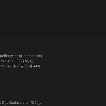
melk
poeder, glucosestroop,
b, E477, E322 (
soja
)),
E202), geleermiddel(E440),
5 g., Koolhydraten 20.2 g.,