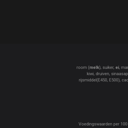
room (
melk
), suiker,
ei
, ma
kiwi, druiven, sinaasapp
rijsmiddel(E450, E500), c
Voedingswaarden per 100 gr