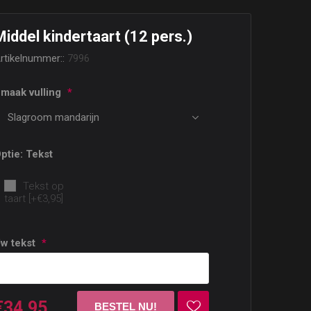
Middel kindertaart (12 pers.)
rtikelnummer::
7996
maak vulling
*
ptie: Tekst
Tekst op
taart [+€3,95]
w tekst
*
€34,95