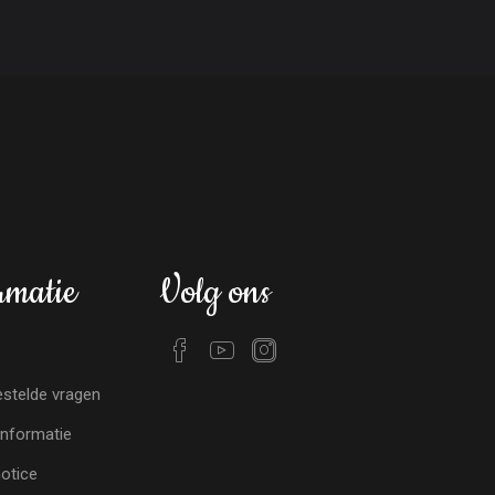
rmatie
Volg ons
stelde vragen
nformatie
notice