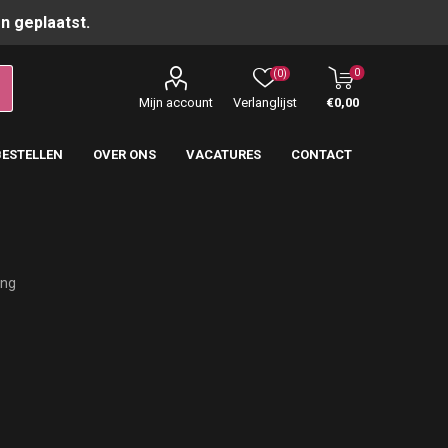
n geplaatst.
0
(0)
Mijn account
Verlanglijst
€0,00
BESTELLEN
OVER ONS
VACATURES
CONTACT
ing