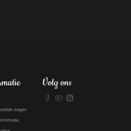
rmatie
Volg ons
stelde vragen
nformatie
notice