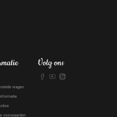
rmatie
Volg ons
stelde vragen
nformatie
notice
e voorwaarden