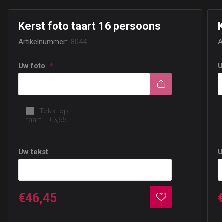
Kerst foto taart 16 persoons
Artikelnummer::
8044
A
Uw foto
*
U
Optie: Tekst
Tekst op
taart [+€3,65]
Uw tekst
U
€46,45