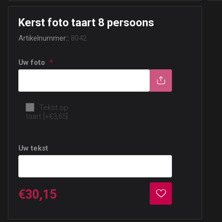
Kerst foto taart 8 persoons
Artikelnummer::
8042
Uw foto
*
Optie: Tekst
Tekst op
taart [+€3,65]
Uw tekst
€30,15