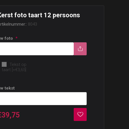
Kerst foto taart 12 persoons
rtikelnummer::
8043
w foto
*
Optie: Tekst
Tekst op
taart [+€3,65]
w tekst
€39,75