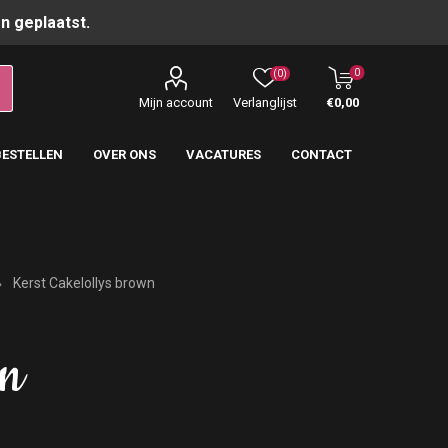
n geplaatst.
0
(0)
Mijn account
Verlanglijst
€0,00
BESTELLEN
OVER ONS
VACATURES
CONTACT
Kerst Cakelollys brown
wn