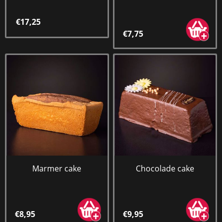
€17,25
€7,75
Marmer cake
Chocolade cake
€8,95
€9,95