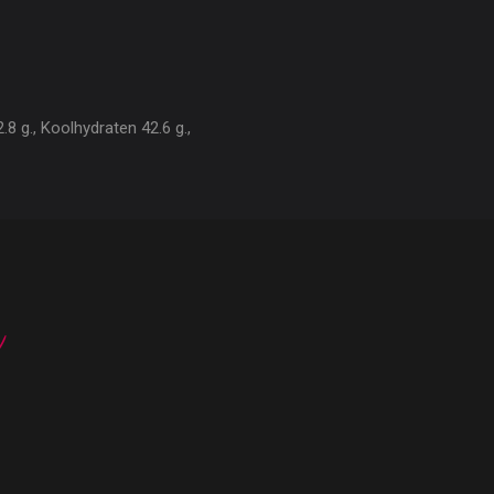
8 g., Koolhydraten 42.6 g.,
n