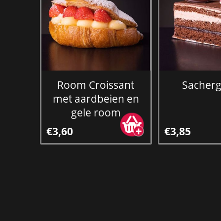
Room Croissant
Sacher
met aardbeien en
gele room
€3,60
€3,85