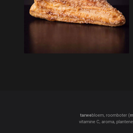
tarwe
bloem, roomboter (
m
vitamine C, aroma, plantene