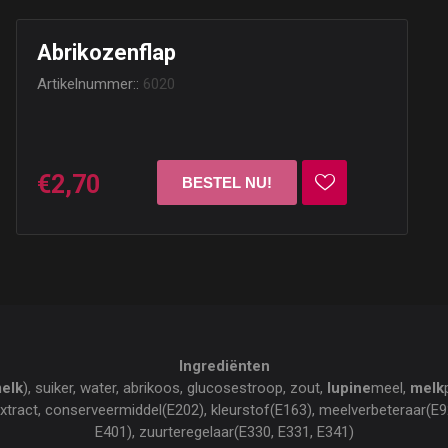
Abrikozenflap
Artikelnummer::
6020
€2,70
Ingrediënten
elk
), suiker, water, abrikoos, glucosestroop, zout,
lupine
meel,
melk
xtract, conserveermiddel(E202), kleurstof(E163), meelverbeteraar(E9
E401), zuurteregelaar(E330, E331, E341)