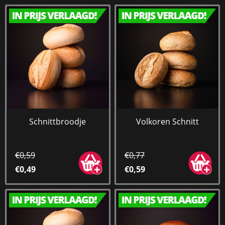
Schnittbroodje
Volkoren Schnitt
€0,59
€0,77
€0,49
€0,59