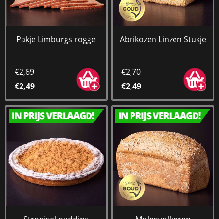
Pakje Limburgs rogge
Abrikozen Linzen Stukje
€2,69
€2,70
€2,49
€2,49
Strooisel pudding
Molenvolkoren