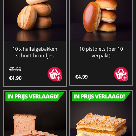
10 x halfafgebakken
10 pistolets (per 10
schnitt broodjes
verpakt)
€5,90
€4,99
€4,90