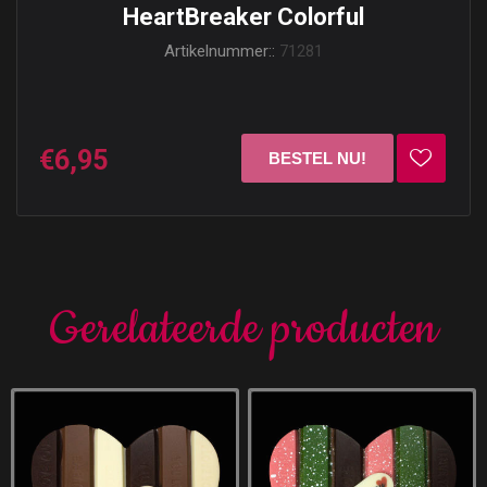
HeartBreaker Colorful
Artikelnummer::
71281
€6,95
Gerelateerde producten