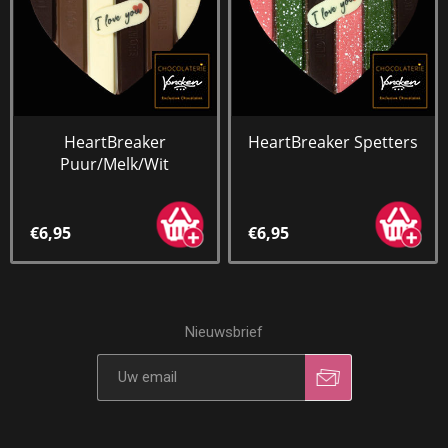
HeartBreaker
HeartBreaker Spetters
Puur/Melk/Wit
€6,95
€6,95
Nieuwsbrief