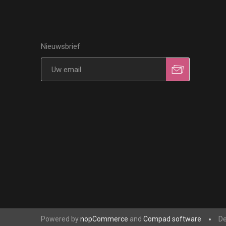
Nieuwsbrief
Powered by
nopCommerce
and
Compad software
De