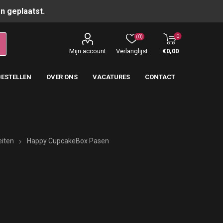
n geplaatst.
0
(0)
Mijn account
Verlanglijst
€0,00
BESTELLEN
OVER ONS
VACATURES
CONTACT
eiten
Happy CupcakeBox Pasen