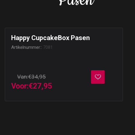
Pasen
Happy CupcakeBox Pasen
Artikelnummer::
7081
Van:
€34,95
Voor:
€27,95