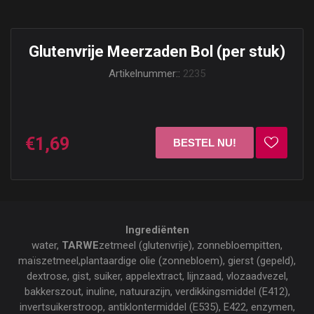
Glutenvrije Meerzaden Bol (per stuk)
Artikelnummer::
2235
€1,69
Ingrediënten
water,
TARWE
zetmeel (glutenvrije), zonnebloempitten,
maïszetmeel,plantaardige olie (zonnebloem), gierst (gepeld),
dextrose, gist, suiker, appelextract, lijnzaad, vlozaadvezel,
bakkerszout, inuline, natuurazijn, verdikkingsmiddel (E412),
invertsuikerstroop, antiklontermiddel (E535), E422, enzymen,