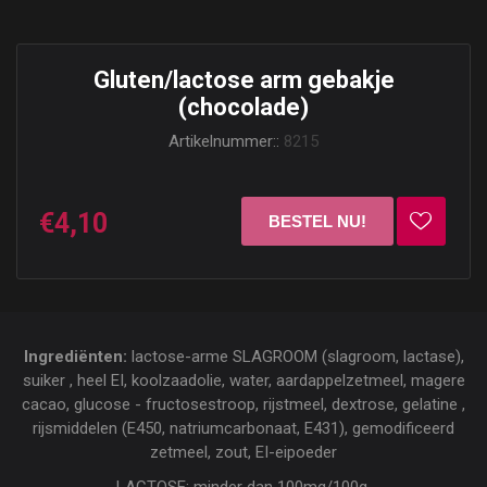
Gluten/lactose arm gebakje
(chocolade)
Artikelnummer::
8215
€4,10
Ingrediënten:
lactose-arme SLAGROOM (slagroom, lactase),
suiker , heel EI, koolzaadolie, water, aardappelzetmeel, magere
cacao, glucose - fructosestroop, rijstmeel, dextrose, gelatine ,
rijsmiddelen (E450, natriumcarbonaat, E431), gemodificeerd
zetmeel, zout, EI-eipoeder