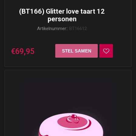
(BT166) Glitter love taart 12
personen
Artikelnummer::
BT16612
€69,95