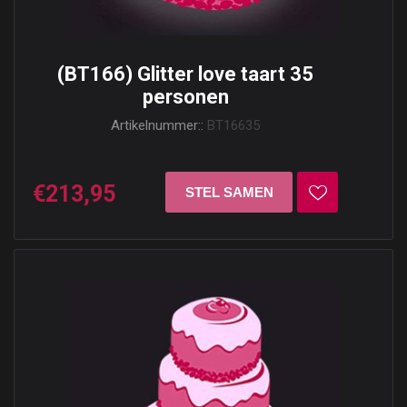
(BT166) Glitter love taart 35
personen
Artikelnummer::
BT16635
€213,95