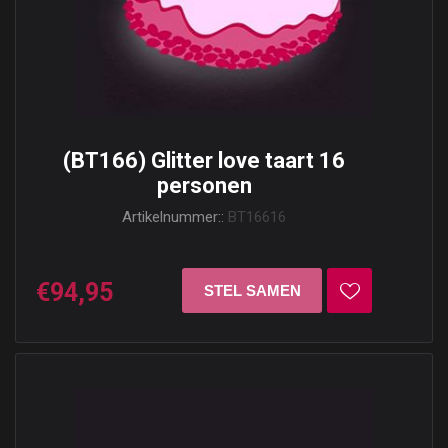
(BT166) Glitter love taart 16
personen
Artikelnummer::
BT16616
€94,95