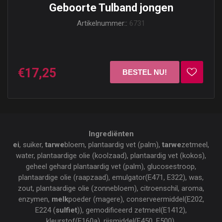
Geboorte Tulband jongen
Artikelnummer::
6731
€17,25
Ingrediënten
ei
, suiker,
tarwe
bloem, plantaardig vet (palm),
tarwe
zetmeel,
water, plantaardige olie (koolzaad), plantaardig vet (kokos),
geheel gehard plantaardig vet (palm), glucosestroop,
plantaardige olie (raapzaad), emulgator(E471, E322), was,
zout, plantaardige olie (zonnebloem), citroenschil, aroma,
enzymen,
melk
poeder (magere), conserveermiddel(E202,
E224 (
sulfiet
)), gemodificeerd zetmeel(E1412),
kleurstof(E160a), rijsmiddel(E450, E500),