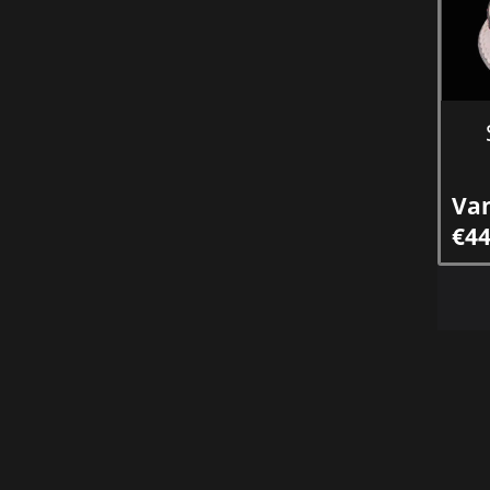
Va
€44