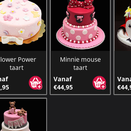
Flower Power
Minnie mouse
taart
taart
naf
Vanaf
Van
,95
€44,95
€44,