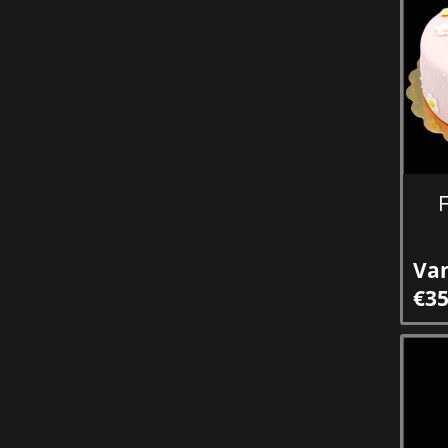
Va
€35