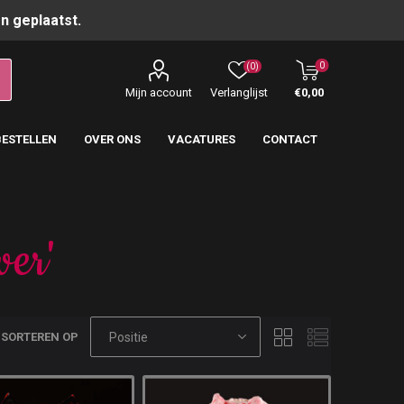
n geplaatst.
0
(0)
Mijn account
Verlanglijst
€0,00
BESTELLEN
OVER ONS
VACATURES
CONTACT
wer'
SORTEREN OP