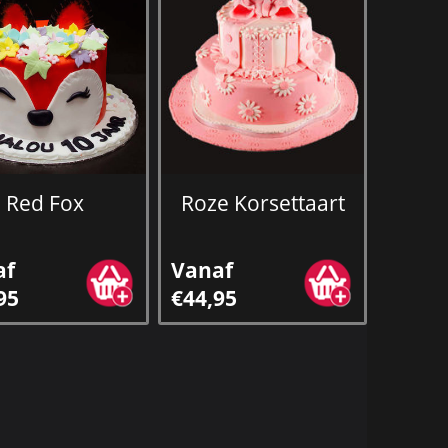
Red Fox
Roze Korsettaart
af
Vanaf
95
€44,95