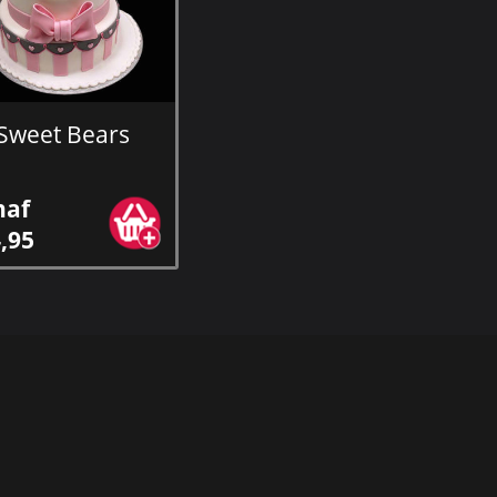
Sweet Bears
naf
,95