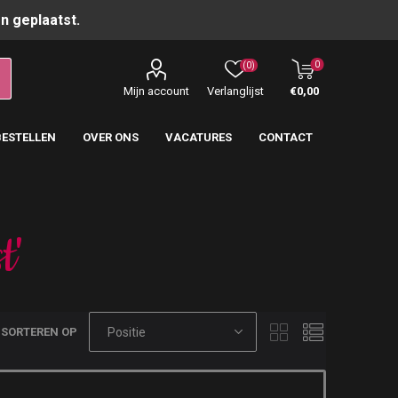
n geplaatst.
0
(0)
Mijn account
Verlanglijst
€0,00
BESTELLEN
OVER ONS
VACATURES
CONTACT
t'
SORTEREN OP