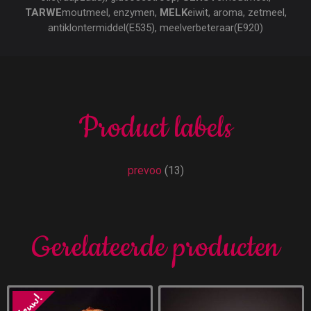
TARWE
moutmeel, enzymen,
MELK
eiwit, aroma, zetmeel,
antiklontermiddel(E535), meelverbeteraar(E920)
Product labels
prevoo
(13)
Gerelateerde producten