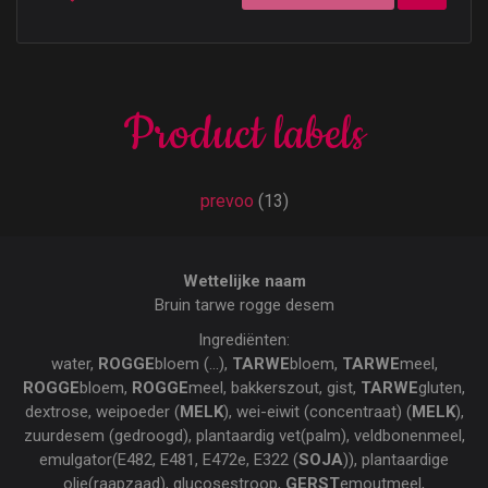
Product labels
prevoo
(13)
Wettelijke naam
Bruin tarwe rogge desem
Ingrediënten:
water,
ROGGE
bloem (...),
TARWE
bloem,
TARWE
meel,
ROGGE
bloem,
ROGGE
meel, bakkerszout, gist,
TARWE
gluten,
dextrose, weipoeder (
MELK
), wei-eiwit (concentraat) (
MELK
),
zuurdesem (gedroogd), plantaardig vet(palm), veldbonenmeel,
emulgator(E482, E481, E472e, E322 (
SOJA
)), plantaardige
olie(raapzaad), glucosestroop,
GERST
emoutmeel,