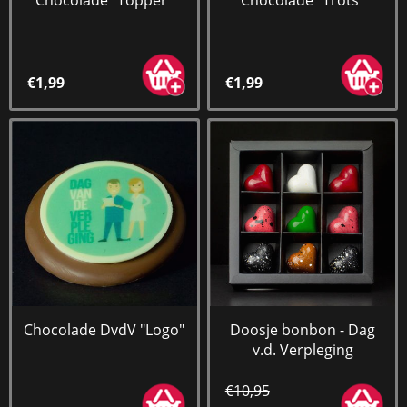
€1,99
€1,99
Chocolade DvdV "Logo"
Doosje bonbon - Dag
v.d. Verpleging
€10,95