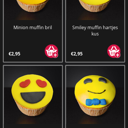
Minion muffin bril
Smiley muffin hartjes
kus
€2,95
€2,95