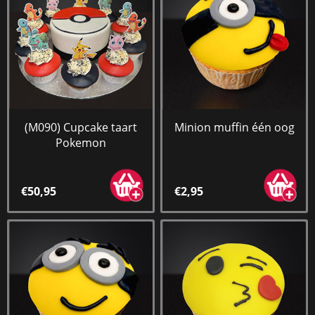
(M090) Cupcake taart
Minion muffin één oog
Pokemon
€50,95
€2,95