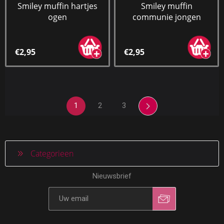
Smiley muffin hartjes
Smiley muffin
ogen
communie jongen
€2,95
€2,95
1
2
3
Categorieen
Nieuwsbrief