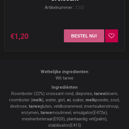
Artikelnummer::
2350
€1,20
Wettelijke ingredienten
Wit tarwe
Ingrediënten
Roomboter (22%) croissant rond, diepvries,
tarwe
bloem,
roomboter (
melk
), water, gist,
ei
, suiker,
melk
poeder, zout,
dextrose,
tarwe
gluten, veldbonenmeel, invertsuikerstroop,
enzymen,
tarwe
moutmeel, emulgator(E472e),
meelverbeteraar(E920), plantaardig vet(palm),
stabilisator(E415)