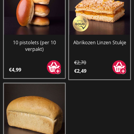
10 pistolets (per 10
Abrikozen Linzen Stukje
verpakt)
€2,70
€4,99
€2,49