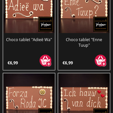
Choco tablet "Adieë Wa"
Choco tablet "Enne
Tuup"
€6,99
€6,99