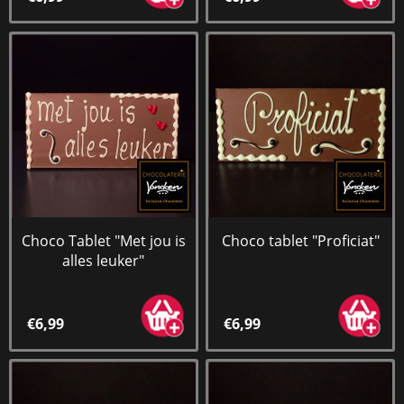
Choco Tablet "Met jou is
Choco tablet "Proficiat"
alles leuker"
€6,99
€6,99