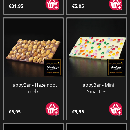
€31,95
€5,95
HappyBar - Hazelnoot
HappyBar - Mini
melk
Smarties
€5,95
€5,95