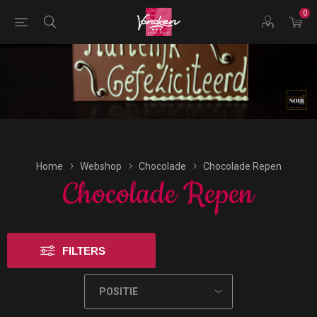
0
Bestellingen voor morgen kunnen vandaag uiterlijk tot
16:00 uur worden geplaatst.
Home
Webshop
Chocolade
Chocolade Repen
Chocolade Repen
FILTERS