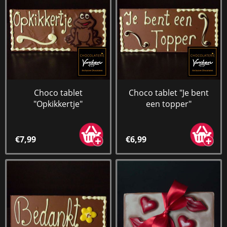
Choco tablet
Choco tablet "Je bent
"Opkikkertje"
een topper"
€7,99
€6,99