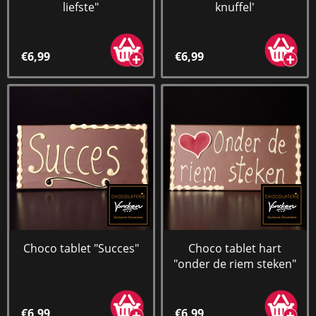
liefste"
knuffel'
€6,99
€6,99
Choco tablet "Succes"
Choco tablet hart
"onder de riem steken"
€6,99
€6,99