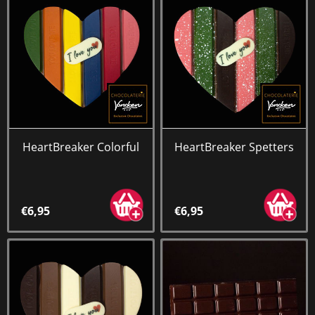
HeartBreaker Colorful
HeartBreaker Spetters
€6,95
€6,95