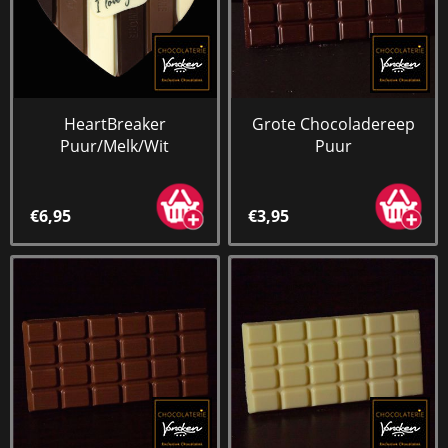
HeartBreaker
Grote Chocoladereep
Puur/Melk/Wit
Puur
€6,95
€3,95