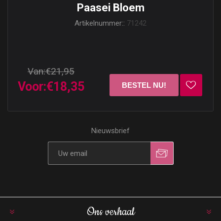
Paasei Bloem
Artikelnummer::
71242
Van:
€21,95
Voor:
€18,35
Nieuwsbrief
Ons verhaal