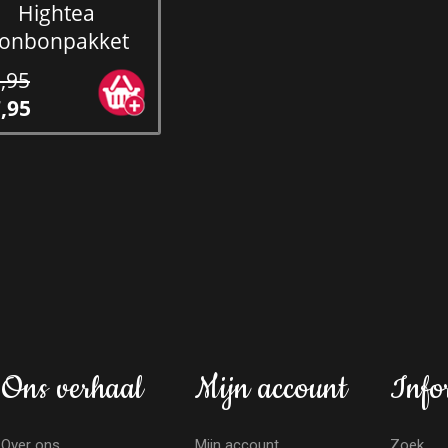
Hightea
onbonpakket
,95
,95
Ons verhaal
Mijn account
Info
Over ons
Mijn account
Zoek