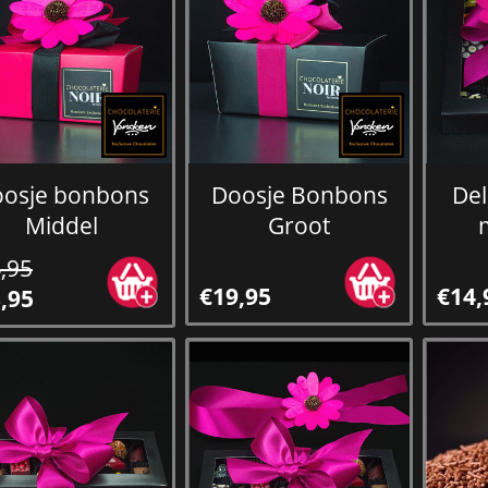
osje bonbons
Doosje Bonbons
Del
Middel
Groot
,95
€19,95
€14,
,95