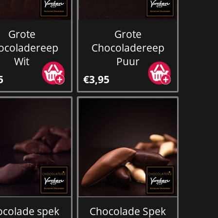
Grote
Grote
ocoladereep
Chocoladereep
Wit
Puur
5
€3,95
ocolade spek
Chocolade Spek