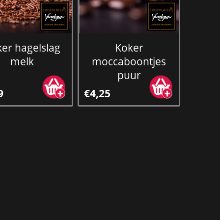
er hagelslag
Koker
melk
moccaboontjes
puur
9
€4,25