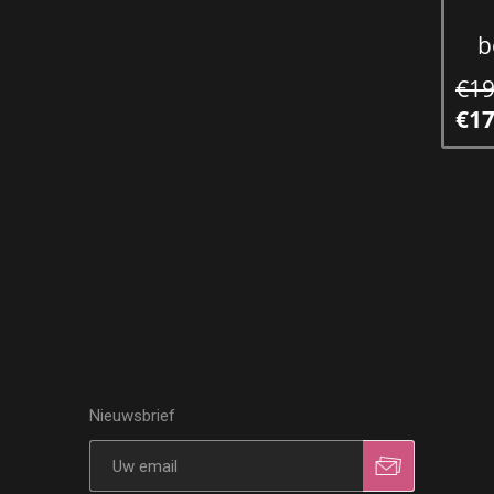
b
€19
€17
Nieuwsbrief