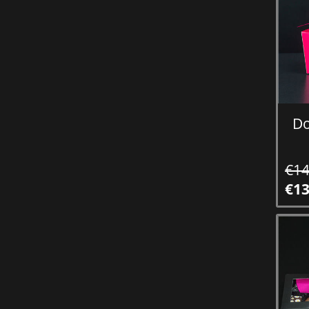
Do
€14
€13