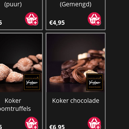
(puur)
(Gemengd)
5
€4,95
Koker
Koker chocolade
oomtruffels
5
€6,95