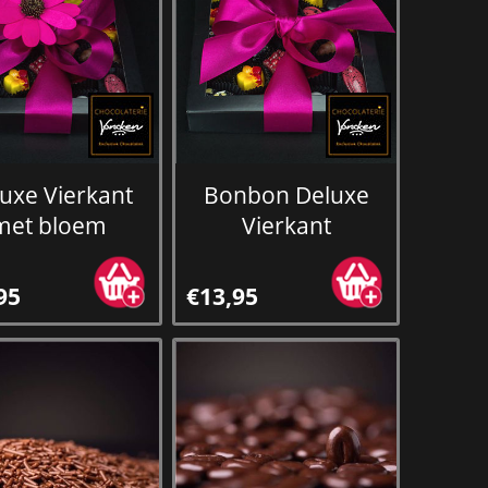
uxe Vierkant
Bonbon Deluxe
met bloem
Vierkant
95
€13,95