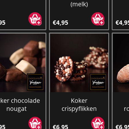
(melk)
95
€4,95
€4,9
ker chocolade
Koker
nougat
crispyflikken
r
95
€6,95
€6,9