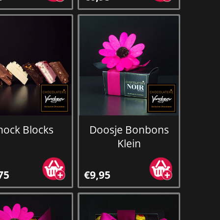
hock Blocks
Doosje Bonbons
Klein
75
€9,95