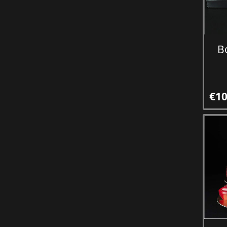
B
€10