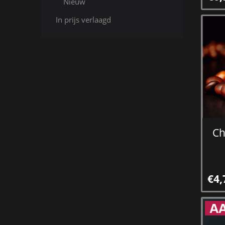
Nieuw
In prijs verlaagd
Ch
€4,