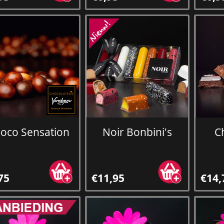
oco Sensation
Noir Bonbini's
C
75
€11,95
€14,