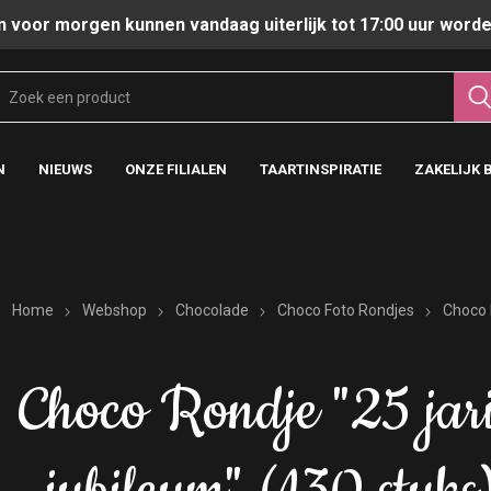
n voor morgen kunnen vandaag uiterlijk tot 17:00 uur worde
N
NIEUWS
ONZE FILIALEN
TAARTINSPIRATIE
ZAKELIJK 
Home
Webshop
Chocolade
Choco Foto Rondjes
Choco 
Choco Rondje "25 jar