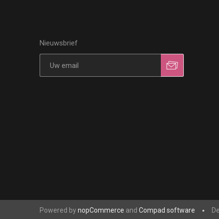
Nieuwsbrief
Powered by
nopCommerce
and
Compad software
De