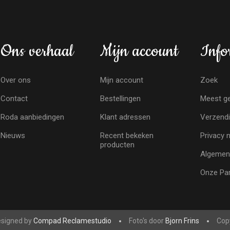
Ons verhaal
Mijn account
Info
Over ons
Mijn account
Zoek
Contact
Bestellingen
Meest ge
Roda aanbiedingen
Klant adressen
Verzendi
Nieuws
Recent bekeken
Privacy 
producten
Algemen
Onze Par
signed by
Compad Reclamestudio
Foto's door
Bjorn Frins
Copy