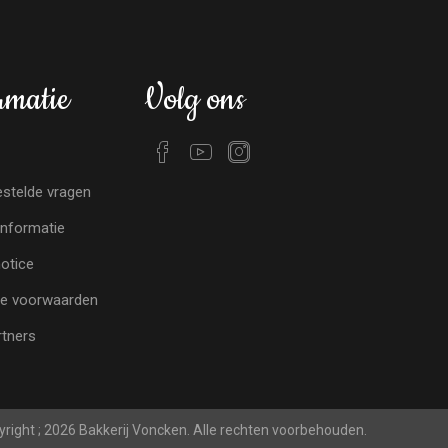
rmatie
Volg ons
stelde vragen
nformatie
notice
e voorwaarden
tners
right ; 2026 Bakkerij Voncken. Alle rechten voorbehouden.