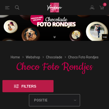
0
Bestellingen voor morgen kunnen vandaag uiterlijk tot
17:00 uur worden geplaatst.
Home
Webshop
Chocolade
Choco Foto Rondjes
Choco Foto Rondjes
FILTERS