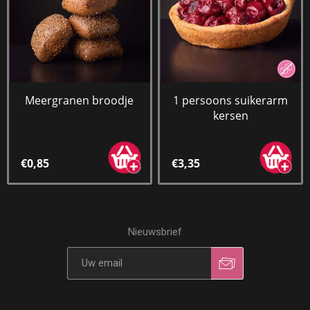
Meergranen broodje
1 persoons suikerarm
kersen
€0,85
€3,35
Nieuwsbrief