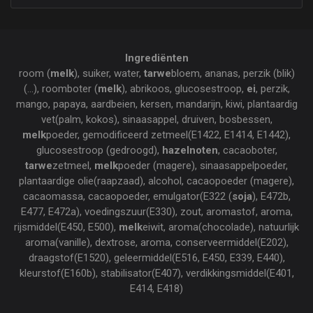
Ingrediënten
room (
melk
), suiker, water,
tarwe
bloem, ananas, perzik (blik)
(...), roomboter (
melk
), abrikoos, glucosestroop,
ei
, perzik,
mango, papaya, aardbeien, kersen, mandarijn, kiwi, plantaardig
vet(palm, kokos), sinaasappel, druiven, bosbessen,
melk
poeder, gemodificeerd zetmeel(E1422, E1414, E1442),
glucosestroop (gedroogd),
hazelnoten
, cacaoboter,
tarwe
zetmeel,
melk
poeder (magere), sinaasappelpoeder,
plantaardige olie(raapzaad), alcohol, cacaopoeder (magere),
cacaomassa, cacaopoeder, emulgator(E322 (
soja
), E472b,
E477, E472a), voedingszuur(E330), zout, aromastof, aroma,
rijsmiddel(E450, E500),
melk
eiwit, aroma(chocolade), natuurlijk
aroma(vanille), dextrose, aroma, conserveermiddel(E202),
draagstof(E1520), geleermiddel(E516, E450, E339, E440),
kleurstof(E160b), stabilisator(E407), verdikkingsmiddel(E401,
E414, E418)